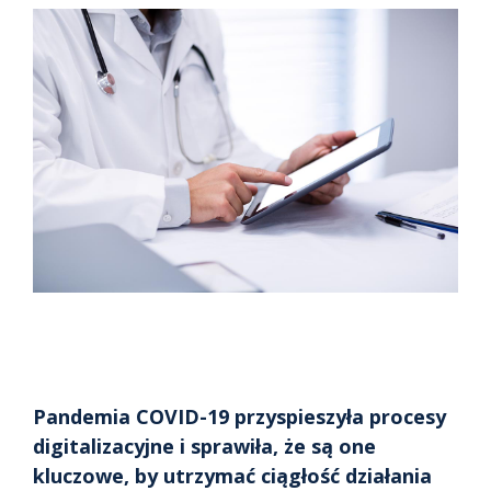
zauważalnie niższe.
Autoryzacja i cyfrowe podpisywanie
eKatalog
Tomasz Bekasiewicz
– platforma zarządzania danymi produktowymi (PIM/MDM)
IT Manager
eArchive
– cyfrowe archiwum
eBOK
- elektroniczne biuro obsługi klienta
eTeczka
- system przechowywania dokumentów pracowniczych
F&B
– platforma zakupowa świeżej żywności
Pandemia COVID-19 przyspieszyła procesy
digitalizacyjne i sprawiła, że są one
kluczowe, by utrzymać ciągłość działania