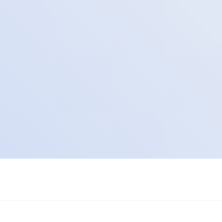
– platforma zarządzania
roduktowymi (PIM/MDM)
 cyfrowe archiwum
ektroniczne biuro obsługi
 system przechowywania
w pracowniczych
forma zakupowa świeżej