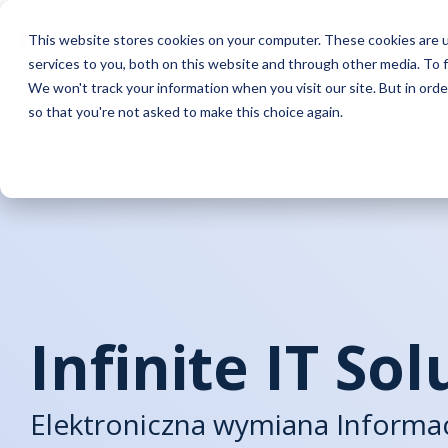
Skip
to
Rozwiązania
e-Fakturowa
This website stores cookies on your computer. These cookies are 
the
services to you, both on this website and through other media. To f
main
Automatyzacja
Globalna zgodność
Wybrane wdrożenia
Infinite
Baza wiedzy
Platfor
Lokalna
Case st
content.
We won't track your information when you visit our site. But in orde
so that you're not asked to make this choice again.
Integracja z KSeF
GIP - platforma globalnego e-
Black Red White
O nas
Blog
EDI
Polska: KS
Deichman
– elek
fakturowania
Integracja z partnerami biznesowymi
Canpol
Aktualności
Biblioteka treści
GIP
Belgia: e-
SIG
– plat
Infinite Peppol Service Provider
fakturowa
Fakturowanie w czasie rzeczywistym
Kariera
Webinary
Rumunia: 
Iglomen
i raportowanie podatkowe
ViDA - VAT in the Digital Age
eHurtown
eCommerc
ZEA: Emar
Klienci Infi
Automatyzacja procesów AP
Infinite Compliance Tracker
Infinite IT So
SFA
– plat
Niemcy: e
Automati
Automatyzacja procesów AR
Przegląd l
Elektroniczna wymiana Informac
eSign
– pl
Automatyzacja działań sprzedażowych
cyfrowego