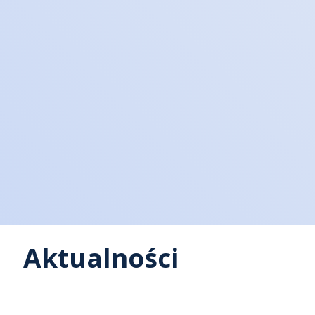
Zarządzanie danymi produktowymi
eKatalog
danymi p
Autoryzacja i cyfrowe podpisywanie
eArchive
–
eBOK
- el
klienta
eTeczka
-
dokumentó
F&B
– plat
żywności
Aktualności