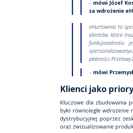
–
mówi Józef Kos
za wdrożenie eH
eHurtownia to spr
klientów, które m
funkcjonalności 
spersonalizowany
płatności Przelewy
–
mówi Przemysła
Klienci jako prior
Kluczowe dla zbudowania prz
było równoległe wdrożenie n
dystrybucyjnej poprzez zes
oraz zwizualizowanie produ