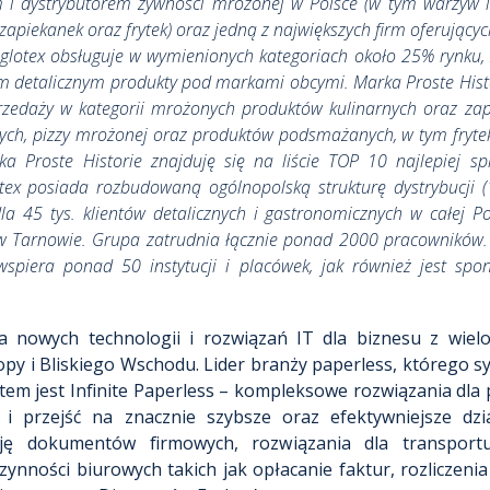
m i dystrybutorem żywności mrożonej w Polsce (w tym warzyw 
i zapiekanek oraz frytek) oraz jedną z największych firm oferując
 Iglotex obsługuje w wymienionych kategoriach około 25% rynk
ciom detalicznym produkty pod markami obcymi. Marka Proste His
sprzedaży w kategorii mrożonych produktów kulinarnych oraz za
ch, pizzy mrożonej oraz produktów podsmażanych, w tym frytek.
a Proste Historie znajduję się na liście TOP 10 najlepiej sp
ex posiada rozbudowaną ogólnopolską strukturę dystrybucji (
dla 45 tys. klientów detalicznych i gastronomicznych w całej P
 w Tarnowie. Grupa zatrudnia łącznie ponad 2000 pracowników. 
wspiera ponad 50 instytucji i placówek, jak również jest sp
ca nowych technologii i rozwiązań IT dla biznesu z wie
ropy i Bliskiego Wschodu. Lider branży paperless, którego s
tem jest Infinite Paperless – kompleksowe rozwiązania dla 
i przejść na znacznie szybsze oraz efektywniejsze dzi
cję dokumentów firmowych, rozwiązania dla transport
ności biurowych takich jak opłacanie faktur, rozliczenia