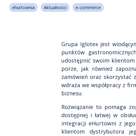
Zarządzanie danymi produktowymi
ehurtownia
Aktualności
e-commerce
eKatalog
danymi p
Autoryzacja i cyfrowe podpisywanie
eArchive
–
Grupa Iglotex jest wiodący
punktów gastronomicznyc
eBOK
- el
klienta
udostępnić swoim klientom 
porze, jak również zapozn
eTeczka
-
zamówień oraz skorzystać 
dokumentó
wdraża we współpracy z firmą
biznesu.
F&B
– plat
żywności
Rozwiązanie to pomaga zop
dostępnej i łatwej w obsł
integracji eHurtowni z jeg
klientom dystrybutora j