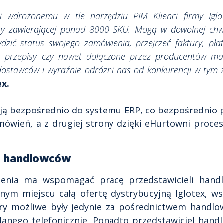
 i wdrożonemu w tle narzędziu PIM Klienci firmy Igl
rty zawierającej ponad 8000 SKU. Mogą w dowolnej chwi
dzić status swojego zamówienia, przejrzeć faktury, płat
, przepisy czy nawet dołączone przez producentów mat
dostawców i wyraźnie odróżni nas od konkurencji w tym
ex.
ają bezpośrednio do systemu ERP, co bezpośrednio p
amówień, a z drugiej strony dzięki eHurtowni proces
la handlowców
żenia ma wspomagać pracę przedstawicieli hand
nym miejscu całą ofertę dystrybucyjną Iglotex, ws
ory możliwe były jedynie za pośrednictwem handlo
danego telefonicznie. Ponadto przedstawiciel hand