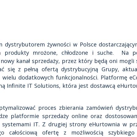
– platforma zarządzania
roduktowymi (PIM/MDM)
 cyfrowe archiwum
m dystrybutorem żywności w Polsce dostarczający
h produkty mrożone, chłodzone i suche. Na po
ektroniczne biuro obsługi
nowy kanał sprzedaży, przez który będą oni mogli 
ać się z pełną ofertą dystrybucyjną Grupy, aktua
 system przechowywania
z wielu dodatkowych funkcjonalności. Platformę e
w pracowniczych
 Infinite IT Solutions, która jest dostawcą eHurto
forma zakupowa świeżej
tymalizować proces zbierania zamówień dystrybu
udze platformie sprzedaży online oraz dostosowa
o systemami IT. Z drugiej strony eHurtownia w pr
ego całościową ofertę z możliwością szybkieg