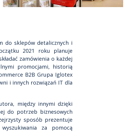
m do sklepów detalicznych i
czątku 2021 roku planuje
składać zamówienia o każdej
lnymi promocjami, historią
Commerce B2B Grupa Iglotex
wni i innych rozwiązań IT dla
tora, między innymi dzięki
nej do potrzeb biznesowych
zejrzysty sposób prezentuje
o wyszukiwania za pomocą