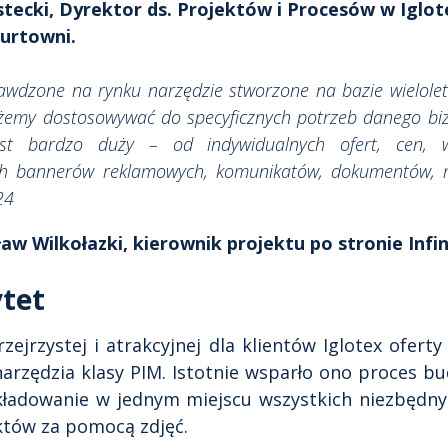
tecki, Dyrektor ds. Projektów i Procesów w Iglot
urtowni.
awdzone na rynku narzędzie stworzone na bazie wielole
ożemy dostosowywać do specyficznych potrzeb danego bi
jest bardzo duży – od indywidualnych ofert, cen, w
ch bannerów reklamowych, komunikatów, dokumentów, r
24
w Wilkołazki, kierownik projektu po stronie Infin
ytet
ejrzystej i atrakcyjnej dla klientów Iglotex ofert
arzędzia klasy PIM. Istotnie wsparło ono proces b
kładowanie w jednym miejscu wszystkich niezbędn
któw za pomocą zdjęć.