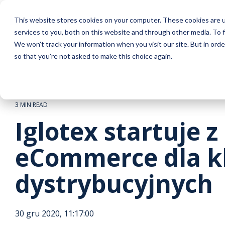
Skip
to
Rozwiązania
e-Fakturowa
This website stores cookies on your computer. These cookies are 
the
services to you, both on this website and through other media. To f
main
Automatyzacja
Globalna zgodność
Wybrane wdrożenia
Infinite
Baza wiedzy
Platfor
Lokalna
Case st
content.
We won't track your information when you visit our site. But in orde
so that you're not asked to make this choice again.
Integracja z KSeF
GIP - platforma globalnego e-
Black Red White
O nas
Blog
EDI
Polska: KS
Deichman
– elek
fakturowania
Integracja z partnerami biznesowymi
Canpol
Aktualności
Biblioteka treści
GIP
Belgia: e-
SIG
– plat
3 MIN READ
Infinite Peppol Service Provider
fakturowa
Iglotex startuje 
Fakturowanie w czasie rzeczywistym
Kariera
Webinary
Rumunia: 
Iglomen
i raportowanie podatkowe
ViDA - VAT in the Digital Age
eHurtown
eCommerc
eCommerce dla k
ZEA: Emar
Klienci Infi
Automatyzacja procesów AP
Infinite Compliance Tracker
SFA
– plat
dystrybucyjnych
Niemcy: e
Automati
Automatyzacja procesów AR
Przegląd l
eSign
– pl
Automatyzacja działań sprzedażowych
30 gru 2020, 11:17:00
cyfrowego