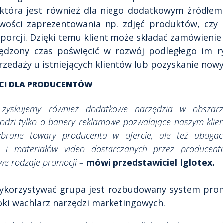
która jest również dla niego dodatkowym źródłem
wości zaprezentowania np. zdjęć produktów, czy i
 porcji. Dzięki temu klient może składać zamówienie
dzony czas poświęcić w rozwój podległego im ry
zedaży u istniejących klientów lub pozyskanie nowy
ŚCI DLA PRODUCENTÓW
e zyskujemy również dodatkowe narzędzia w obszar
hodzi tylko o banery reklamowe pozwalające naszym klie
ybrane towary producenta w ofercie, ale też ubogac
ęć i materiałów video dostarczanych przez producen
we rodzaje promocji –
mówi przedstawiciel Iglotex.
ykorzystywać grupa jest rozbudowany system promo
roki wachlarz narzędzi marketingowych.