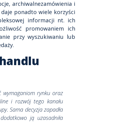
cje, archiwalnezamówienia i
 daje ponadto wiele korzyści
eksowej informacji nt. ich
możliwość promowaniem ich
nie przy wyszukiwaniu lub
edaży.
 handlu
ać wymaganiom rynku oraz
line i rozwój tego kanału
upy. Sama decyzja zapadła
dodatkowo ją uzasadniła