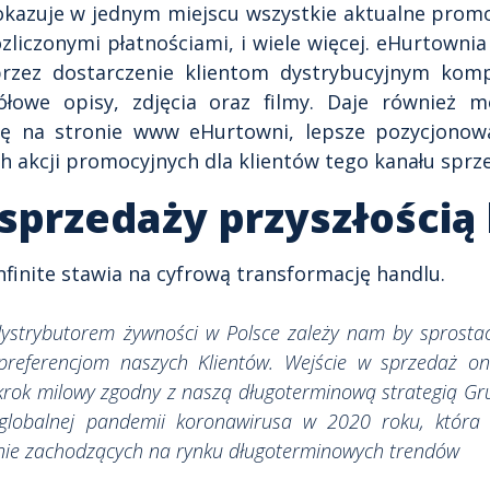
pokazuje w jednym miejscu wszystkie aktualne promo
zliczonymi płatnościami, i wiele więcej. eHurtownia
rzez dostarczenie klientom dystrybucyjnym kompl
łowe opisy, zdjęcia oraz filmy. Daje również 
ę na stronie www eHurtowni, lepsze pozycjonowa
 akcji promocyjnych dla klientów tego kanału sprz
a sprzedaży przyszłością
Infinite stawia na cyfrową transformację handlu.
ystrybutorem żywności w Polsce zależy nam by sprost
preferencjom naszych Klientów. Wejście w sprzedaż on
krok milowy zgodny z naszą długoterminową strategią Gr
lobalnej pandemii koronawirusa w 2020 roku, która 
ie zachodzących na rynku długoterminowych trendów