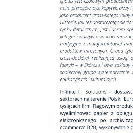
Iglotex jest czołowym producente
m.in. pierogów, pyz, kopytek, pizzy 
Jako producent cross-kategorialny
Historie, jak też dostarczając sie
rynku detalicznym, jest liderem 
kategorii warzyw i owoców mrożony
tradycyjne / małoformatowe) mark
produktów mrożonych. Grupa Iglot
cross-docków), realizującą usługi 
fabryki – w Skórczu i dwa zakłady
społecznej grupa systematycznie 
edukacyjnych i kulturalnych.
Infinite IT Solutions – dostaw
sektorach na terenie Polski, Eu
tysiącach firm. Flagowym produk
wyeliminować papier z obiegu 
elektronicznego po archiwiza
ecommerce B2B, wykonywanie czyn