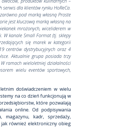
i owoców, produktów kulinarnych –
ych serwis dla klientów rynku HoReCa.
u, zarówno pod marką własną Proste
torie jest kluczową marką własną na
piekanek mrożonych, wiceliderem w
 W kanale Small Format (tj. sklepy
rzedających się marek w kategorii
19 centrów dystrybucyjnych oraz 4
olsce. Aktualnie grupa posiada trzy
W ramach wieloletniej działalności
onsorem wielu eventów sportowych,
loletnim doświadczeniem w wielu
ystemy na co dzień funkcjonują w
przedsiębiorstw, które pozwalają
ałania online. Od podpisywania
u, magazynu, kadr, sprzedaży,
 jak również elektroniczny obieg