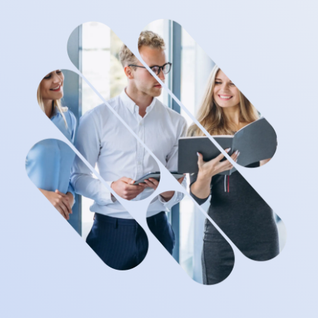
zauważalnie niższe.
Autoryzacja i cyfrowe podpisywanie
eKatalog
Tomasz Bekasiewicz
– platforma zarządzania danymi produktowymi (PIM/MDM)
IT Manager
eArchive
– cyfrowe archiwum
eBOK
- elektroniczne biuro obsługi klienta
eTeczka
- system przechowywania dokumentów pracowniczych
F&B
– platforma zakupowa świeżej żywności