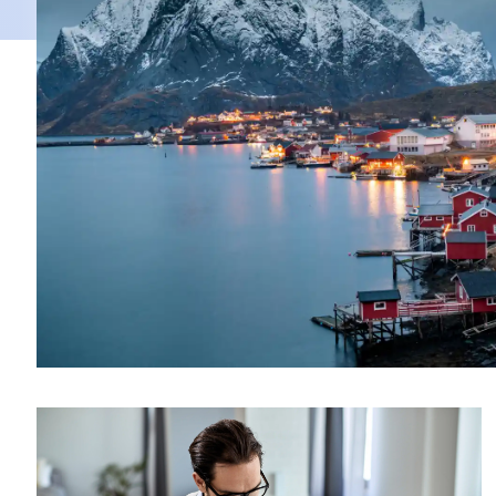
Zarządzanie danymi produktowymi
eKatalog
danymi p
Autoryzacja i cyfrowe podpisywanie
eArchive
–
eBOK
- el
klienta
eTeczka
-
dokumentó
F&B
– plat
żywności