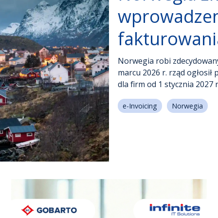
wprowadzen
– platforma zarządzania
fakturowani
roduktowymi (PIM/MDM)
 cyfrowe archiwum
Norwegia robi zdecydowany
marcu 2026 r. rząd ogłosi
ektroniczne biuro obsługi
dla firm od 1 stycznia 2027 
e-Invoicing
Norwegia
 system przechowywania
w pracowniczych
forma zakupowa świeżej