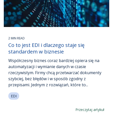
zauważalnie niższe.
Autoryzacja i cyfrowe podpisywanie
eKatalog
Tomasz Bekasiewicz
– platforma zarządzania danymi produktowymi (PIM/MDM)
IT Manager
eArchive
– cyfrowe archiwum
2 MIN READ
Co to jest EDI i dlaczego staje się
eBOK
standardem w biznesie
- elektroniczne biuro obsługi klienta
Współczesny biznes coraz bardziej opiera się na
automatyzacji i wymianie danych w czasie
eTeczka
rzeczywistym. Firmy chcą przetwarzać dokumenty
- system przechowywania dokumentów pracowniczych
szybciej, bez błędów i w sposób zgodny z
przepisami. Jednym z rozwiązań, które to...
F&B
– platforma zakupowa świeżej żywności
EDI
Przeczytaj artykuł