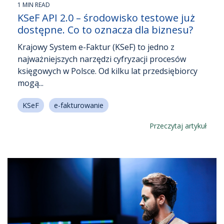
1 MIN READ
KSeF API 2.0 – środowisko testowe już
dostępne. Co to oznacza dla biznesu?
Krajowy System e-Faktur (KSeF) to jedno z
najważniejszych narzędzi cyfryzacji procesów
księgowych w Polsce. Od kilku lat przedsiębiorcy
mogą...
KSeF
e-fakturowanie
Przeczytaj artykuł